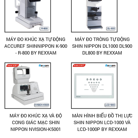
MÁY ĐO KHÚC XẠ TỰ ĐỘNG
MÁY ĐO TRÒNG TỰ ĐỘNG
ACCUREF SHINNIPPON K-900
SHIN NIPPON DL1000 DL900
- R-800 BY REXXAM
DL800 BY REXXAM
MÁY ĐO KHÚC XẠ VÀ ĐỘ
MÀN HÌNH BIỂU ĐỒ THỊ LỰC
CONG GIÁC MẠC SHIN
SHIN NIPPON LCD-1000 VÀ
NIPPON NVISION-K5001
LCD-1000P BY REXXAM