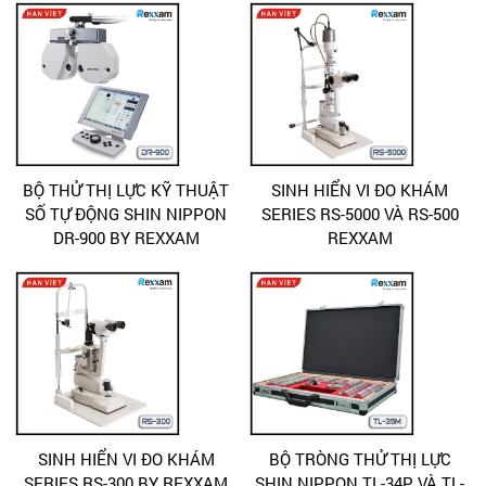
BỘ THỬ THỊ LỰC KỸ THUẬT
SINH HIỂN VI ĐO KHÁM
SỐ TỰ ĐỘNG SHIN NIPPON
SERIES RS-5000 VÀ RS-500
DR-900 BY REXXAM
REXXAM
SINH HIỂN VI ĐO KHÁM
BỘ TRÒNG THỬ THỊ LỰC
SERIES RS-300 BY REXXAM
SHIN NIPPON TL-34P VÀ TL-