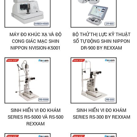
MÁY ĐO KHÚC XẠ VÀ ĐỘ
BỘ THỬ THỊ LỰC KỸ THUẬT
CONG GIÁC MẠC SHIN
SỐ TỰ ĐỘNG SHIN NIPPON
NIPPON NVISION-K5001
DR-900 BY REXXAM
SINH HIỂN VI ĐO KHÁM
SINH HIỂN VI ĐO KHÁM
SERIES RS-5000 VÀ RS-500
SERIES RS-300 BY REXXAM
REXXAM