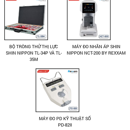
BỘ TRÒNG THỬ THỊ LỰC
MÁY ĐO NHÃN ÁP SHIN
SHIN NIPPON TL-34P VÀ TL-
NIPPON NCT-200 BY REXXAM
35M
MÁY ĐO PD KỸ THUẬT SỐ
PD-82II