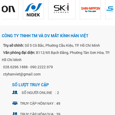
CÔNG TY TNHH TM VÀ DV MẮT KÍNH HÀN VIỆT
Trụ sở chính:
Số 5 Cô Bắc, Phường Cầu Kiệu, TP. Hồ Chí Minh
Văn phòng đại diện:
B112/65 Bạch Đằng, Phường Tân Sơn Hòa, TP.
Hồ Chí Minh
028.6296.1888 - 090.2222.979
ctyhanviet@gmail.com
SỐ LƯỢT TRUY CẬP
SỐ NGƯỜI ONLINE : 2
TRUY CẬP HÔM NAY : 49
TRUY CẬP HÔM QUA : 39