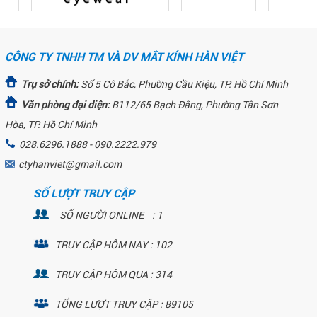
CÔNG TY TNHH TM VÀ DV MẮT KÍNH HÀN VIỆT
Trụ sở chính:
Số 5 Cô Bắc, Phường Cầu Kiệu, TP. Hồ Chí Minh
Văn phòng đại diện:
B112/65 Bạch Đằng, Phường Tân Sơn
Hòa, TP. Hồ Chí Minh
028.6296.1888 - 090.2222.979
ctyhanviet@gmail.com
SỐ LƯỢT TRUY CẬP
SỐ NGƯỜI ONLINE : 1
TRUY CẬP HÔM NAY : 102
TRUY CẬP HÔM QUA : 314
TỔNG LƯỢT TRUY CẬP : 89105