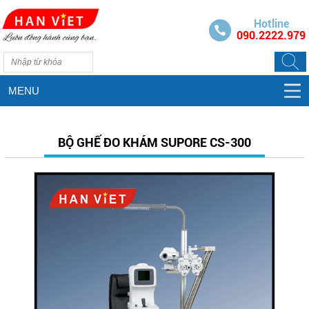
Hotline
090.2222.979
MENU
BỘ GHẾ ĐO KHÁM SUPORE CS-300